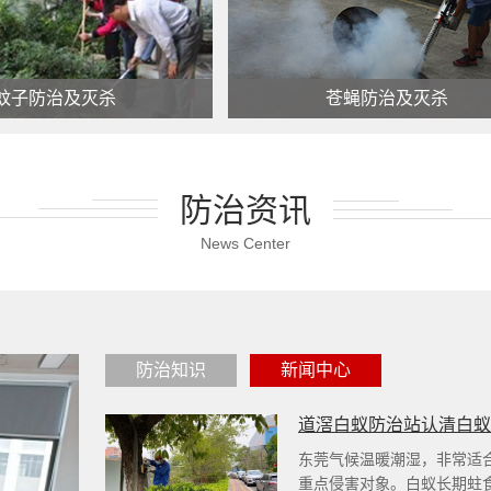
蚊子防治及灭杀
苍蝇防治及灭杀
子防治及灭杀
苍蝇防治及灭杀
防治资讯
查看更多 >
查看更多 >
News Center
防治知识
新闻中心
道滘白蚁防治站认清白
东莞气候温暖潮湿，非常适
重点侵害对象。白蚁长期蛀