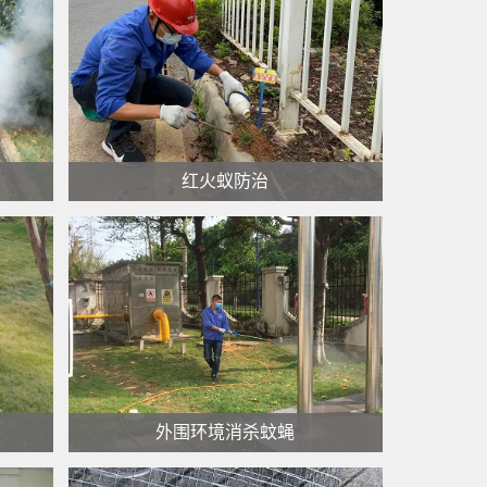
查看更多 >
红火蚁防治
红火蚁防治
查看更多 >
外围环境消杀蚊蝇